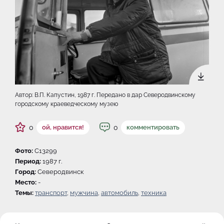
Автор: В.П. Капустин, 1987 г. Передано в дар Северодвинскому
городскому краеведческому музею
0
0
ой, нравится!
комментировать
Фото:
C13299
Период:
1987 г.
Город:
Северодвинск
Место:
-
Темы:
транспорт
,
мужчина
,
автомобиль
,
техника