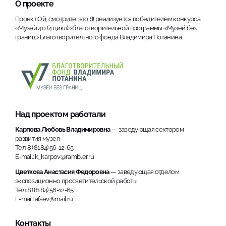
О проекте
Проект
Ой, смотрите, это Я!
реализуется победителем конкурса
«Музей 4.0 (4 цикл)» благотворительной программы «Музей без
границ» Благотворительного фонда Владимира Потанина.
Над проектом работали
Карпова Любовь Владимировна
— заведующая сектором
развития музея
Тел: 8 (8184) 56-12-65
E-mail: k_karpov@rambler.ru
Цветкова Анастасия Федоровна
— заведующая отделом
экспозиционно просветительской работы
Тел: 8 (8184) 56-12-65
E-mail: afsev@mail.ru
Контакты