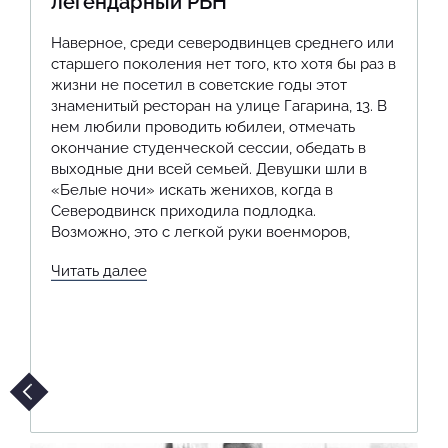
легендарный РБН
Наверное, среди северодвинцев среднего или
В
старшего поколения нет того, кто хотя бы раз в
с
жизни не посетил в советские годы этот
н
знаменитый ресторан на улице Гагарина, 13. В
П
нем любили проводить юбилеи, отмечать
о
окончание студенческой сессии, обедать в
№
выходные дни всей семьей. Девушки шли в
2
«Белые ночи» искать женихов, когда в
И
Северодвинск приходила подлодка.
о
Возможно, это с легкой руки военморов,
о
Читать далее
Ч