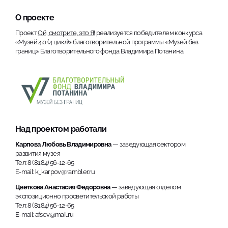
О проекте
Проект
Ой, смотрите, это Я!
реализуется победителем конкурса
«Музей 4.0 (4 цикл)» благотворительной программы «Музей без
границ» Благотворительного фонда Владимира Потанина.
Над проектом работали
Карпова Любовь Владимировна
— заведующая сектором
развития музея
Тел: 8 (8184) 56-12-65
E-mail: k_karpov@rambler.ru
Цветкова Анастасия Федоровна
— заведующая отделом
экспозиционно просветительской работы
Тел: 8 (8184) 56-12-65
E-mail: afsev@mail.ru