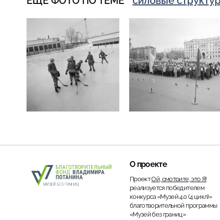
ЕЩЁ ФОТО ПО ТЕМЕ
силовые структу
О проекте
Проект
Ой, смотрите, это Я!
реализуется победителем
конкурса «Музей 4.0 (4 цикл)»
благотворительной программы
«Музей без границ»