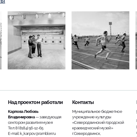
ры
Над проектом работали
Контакты
Карпова Любовь
Муниципальное бюджетное
Владимировна
— заведующая
учреждение культуры
сектором развития музея
«Северодвинский городской
Тел: 8 (8184) 56-12-65
краеведческий музей»
E-mail: k_karpov@rambler.ru
г.Северодвинск,