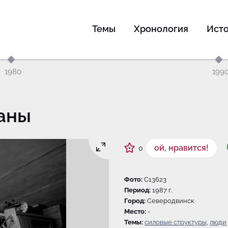
Темы
Хронология
Ист
1980
199
аны
ой, нравится!
0
Фото:
C13623
Период:
1987 г.
Город:
Северодвинск
Место:
-
Темы:
силовые структуры
,
люди