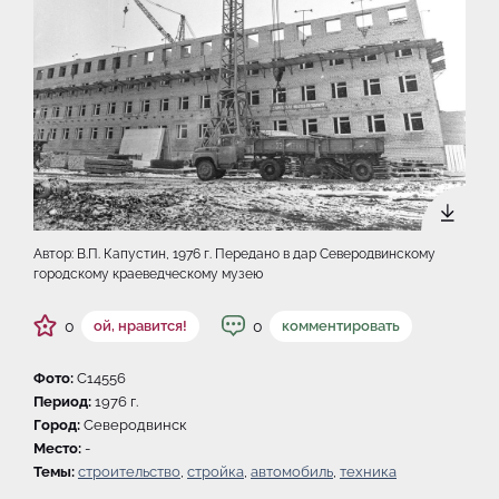
Автор: В.П. Капустин, 1976 г. Передано в дар Северодвинскому
городскому краеведческому музею
0
0
ой, нравится!
комментировать
Фото:
C14556
Период:
1976 г.
Город:
Северодвинск
Место:
-
Темы:
строительство
,
стройка
,
автомобиль
,
техника