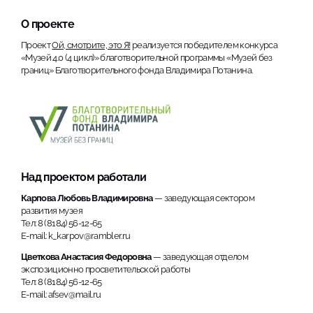
О проекте
Проект
Ой, смотрите, это Я!
реализуется победителем конкурса
«Музей 4.0 (4 цикл)» благотворительной программы «Музей без
границ» Благотворительного фонда Владимира Потанина.
Над проектом работали
Карпова Любовь Владимировна
— заведующая сектором
развития музея
Тел: 8 (8184) 56-12-65
E-mail: k_karpov@rambler.ru
Цветкова Анастасия Федоровна
— заведующая отделом
экспозиционно просветительской работы
Тел: 8 (8184) 56-12-65
E-mail: afsev@mail.ru