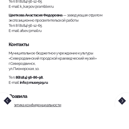
Тел: 8 (8184) 56-12-65
E-mail: k_karpov@rambler.ru
Цветкова Анастасия Федоровна
— заведующая отделом
экспозиционно просветительской работы
Тел: 8 (8184) 56-12-65
E-mail: afsev@mail.ru
Контакты
Муниципальное бюджетное учреждение культуры
«Северодвинский городской краеведческий музей»
г.Северодвинск,
ул. Пионерская, 10.
Тел.
8(8184) 56-86-98.
E-mail:
info@musey29.ru
Правила
Политика конфиденциальности
Использование материалов, размещенных на сайте, допускается
только с обязательной ссылкой на источник информации