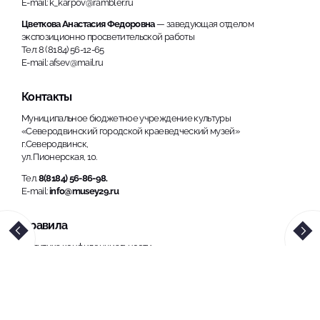
E-mail: k_karpov@rambler.ru
Цветкова Анастасия Федоровна
— заведующая отделом
экспозиционно просветительской работы
Тел: 8 (8184) 56-12-65
E-mail: afsev@mail.ru
Контакты
Муниципальное бюджетное учреждение культуры
«Северодвинский городской краеведческий музей»
г.Северодвинск,
ул. Пионерская, 10.
Тел.
8(8184) 56-86-98.
E-mail:
info@musey29.ru
Правила
Политика конфиденциальности
Использование материалов, размещенных на сайте, допускается
только с обязательной ссылкой на источник информации