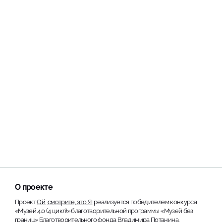
О проекте
Проект
Ой, смотрите, это Я!
реализуется победителем конкурса
«Музей 4.0 (4 цикл)» благотворительной программы «Музей без
границ» Благотворительного фонда Владимира Потанина.