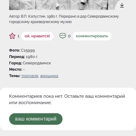
Автор: В.П. Капустин, 1980 г. Передано в дар Северодвинскому
городскому краеведческому музею
1
0
ой, нравится!
комментировать
Фото:
C15999
Период:
1980 г.
Город:
Северодвинск
Место:
-
Темы:
торговля
,
женщина
Комментариев пока нет. Оставьте ваш комментарий
или воспоминание.
ваш комментарий