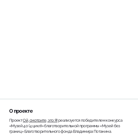
О проекте
Проект
Ой, смотрите, это Я!
реализуется победителем конкурса
«Музей 4.0 (4 цикл)» благотворительной программы «Музей без
границ» Благотворительного фонда Владимира Потанина.