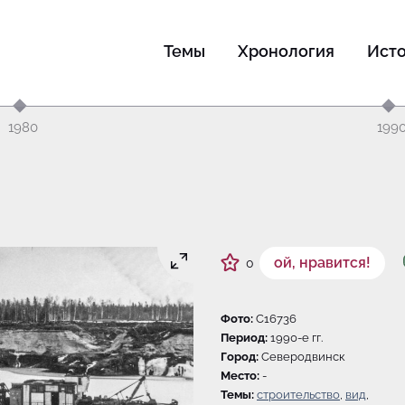
Темы
Хронология
Ист
1980
199
ой, нравится!
0
Фото:
C16736
Период:
1990-e гг.
Город:
Северодвинск
Место:
-
Темы:
строительство
,
вид
,