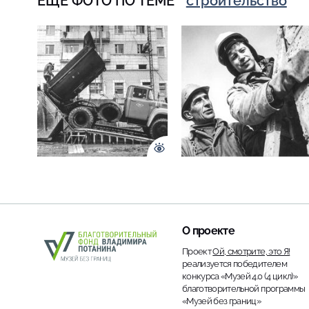
ЕЩЁ ФОТО ПО ТЕМЕ
строительство
О проекте
Проект
Ой, смотрите, это Я!
реализуется победителем
конкурса «Музей 4.0 (4 цикл)»
благотворительной программы
«Музей без границ»