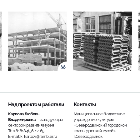
Над проектом работали
Контакты
Карпова Любовь
Муниципальное бюджетное
Владимировна
— заведующая
учреждение культуры
сектором развития музея
«Северодвинский городской
Тел: 8 (8184) 56-12-65
краеведческий музей»
E-mail: k_karpov@rambler.ru
г.Северодвинск,