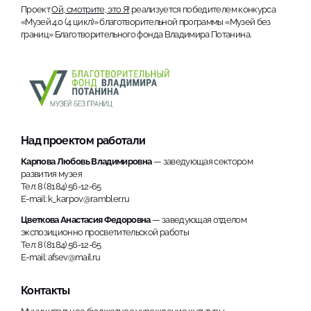
Проект
Ой, смотрите, это Я!
реализуется победителем конкурса
«Музей 4.0 (4 цикл)» благотворительной программы «Музей без
границ» Благотворительного фонда Владимира Потанина.
Над проектом работали
Карпова Любовь Владимировна
— заведующая сектором
развития музея
Тел: 8 (8184) 56-12-65
E-mail: k_karpov@rambler.ru
Цветкова Анастасия Федоровна
— заведующая отделом
экспозиционно просветительской работы
Тел: 8 (8184) 56-12-65
E-mail: afsev@mail.ru
Контакты