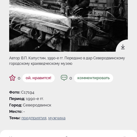
Автор: В.П. Капустин, 1990-e гг. Передано в дар Северодвинскому
городскому краеведческому музею
0
0
ой, нравится!
комментировать
Фото:
C17194
Период:
1990-e гг.
Город:
Северодвинск
Место:
-
Темы:
предприятия
,
мужчина