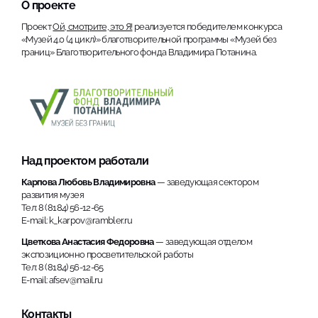
О проекте
Проект
Ой, смотрите, это Я!
реализуется победителем конкурса
«Музей 4.0 (4 цикл)» благотворительной программы «Музей без
границ» Благотворительного фонда Владимира Потанина.
Над проектом работали
Карпова Любовь Владимировна
— заведующая сектором
развития музея
Тел: 8 (8184) 56-12-65
E-mail: k_karpov@rambler.ru
Цветкова Анастасия Федоровна
— заведующая отделом
экспозиционно просветительской работы
Тел: 8 (8184) 56-12-65
E-mail: afsev@mail.ru
Контакты