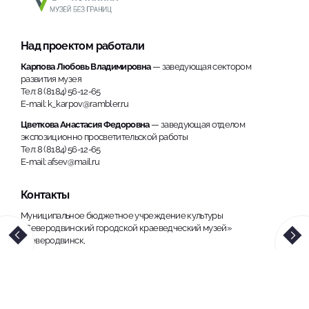
Над проектом работали
Карпова Любовь Владимировна
— заведующая сектором
развития музея
Тел: 8 (8184) 56-12-65
E-mail: k_karpov@rambler.ru
Цветкова Анастасия Федоровна
— заведующая отделом
экспозиционно просветительской работы
Тел: 8 (8184) 56-12-65
E-mail: afsev@mail.ru
Контакты
Муниципальное бюджетное учреждение культуры
«Северодвинский городской краеведческий музей»
г.Северодвинск,
ул. Пионерская, 10.
Тел.
8(8184) 56-86-98.
E-mail:
info@musey29.ru