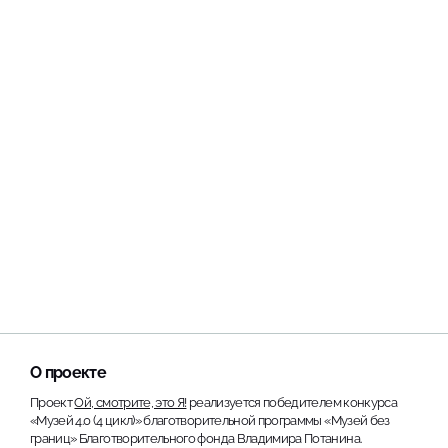
О проекте
Проект
Ой, смотрите, это Я!
реализуется победителем конкурса
«Музей 4.0 (4 цикл)» благотворительной программы «Музей без
границ» Благотворительного фонда Владимира Потанина.