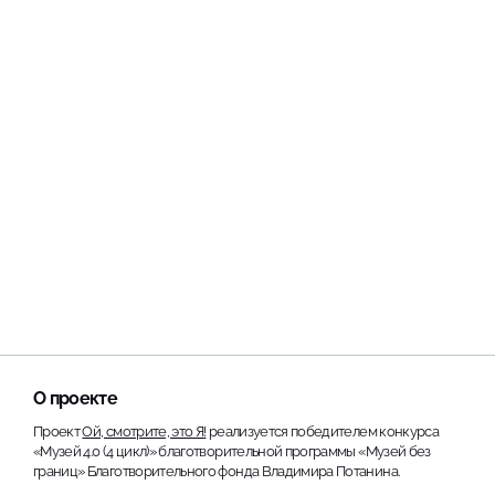
О проекте
Проект
Ой, смотрите, это Я!
реализуется победителем конкурса
«Музей 4.0 (4 цикл)» благотворительной программы «Музей без
границ» Благотворительного фонда Владимира Потанина.