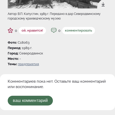
Автор: В.П. Капустин, 1989 г. Передано в дар Северодвинскому
городскому краеведческому музею
0
0
ой, нравится!
комментировать
Фото:
C18063
Период:
1989 г.
Город:
Северодвинск
Место:
-
Темы:
предприятия
Комментариев пока нет. Оставьте ваш комментарий
или воспоминание.
ваш комментарий