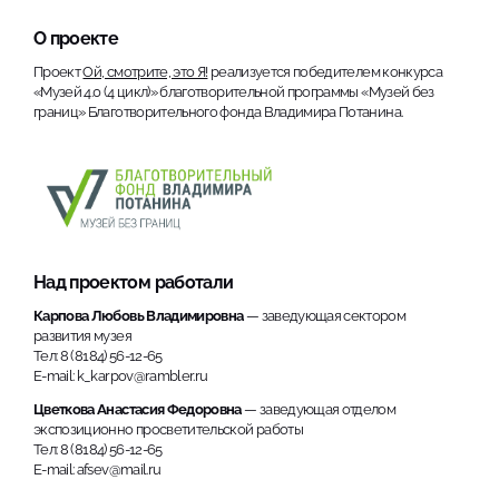
О проекте
Проект
Ой, смотрите, это Я!
реализуется победителем конкурса
«Музей 4.0 (4 цикл)» благотворительной программы «Музей без
границ» Благотворительного фонда Владимира Потанина.
Над проектом работали
Карпова Любовь Владимировна
— заведующая сектором
развития музея
Тел: 8 (8184) 56-12-65
E-mail: k_karpov@rambler.ru
Цветкова Анастасия Федоровна
— заведующая отделом
экспозиционно просветительской работы
Тел: 8 (8184) 56-12-65
E-mail: afsev@mail.ru