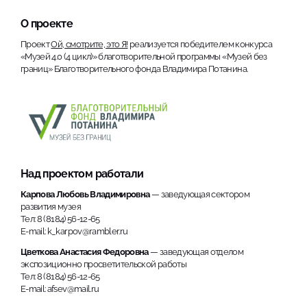
О проекте
Проект
Ой, смотрите, это Я!
реализуется победителем конкурса
«Музей 4.0 (4 цикл)» благотворительной программы «Музей без
границ» Благотворительного фонда Владимира Потанина.
Над проектом работали
Карпова Любовь Владимировна
— заведующая сектором
развития музея
Тел: 8 (8184) 56-12-65
E-mail: k_karpov@rambler.ru
Цветкова Анастасия Федоровна
— заведующая отделом
экспозиционно просветительской работы
Тел: 8 (8184) 56-12-65
E-mail: afsev@mail.ru