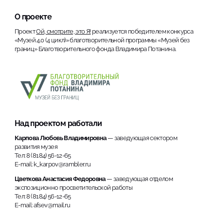
О проекте
Проект
Ой, смотрите, это Я!
реализуется победителем конкурса
«Музей 4.0 (4 цикл)» благотворительной программы «Музей без
границ» Благотворительного фонда Владимира Потанина.
Над проектом работали
Карпова Любовь Владимировна
— заведующая сектором
развития музея
Тел: 8 (8184) 56-12-65
E-mail: k_karpov@rambler.ru
Цветкова Анастасия Федоровна
— заведующая отделом
экспозиционно просветительской работы
Тел: 8 (8184) 56-12-65
E-mail: afsev@mail.ru