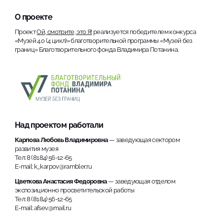
О проекте
Проект
Ой, смотрите, это Я!
реализуется победителем конкурса
«Музей 4.0 (4 цикл)» благотворительной программы «Музей без
границ» Благотворительного фонда Владимира Потанина.
Над проектом работали
Карпова Любовь Владимировна
— заведующая сектором
развития музея
Тел: 8 (8184) 56-12-65
E-mail: k_karpov@rambler.ru
Цветкова Анастасия Федоровна
— заведующая отделом
экспозиционно просветительской работы
Тел: 8 (8184) 56-12-65
E-mail: afsev@mail.ru