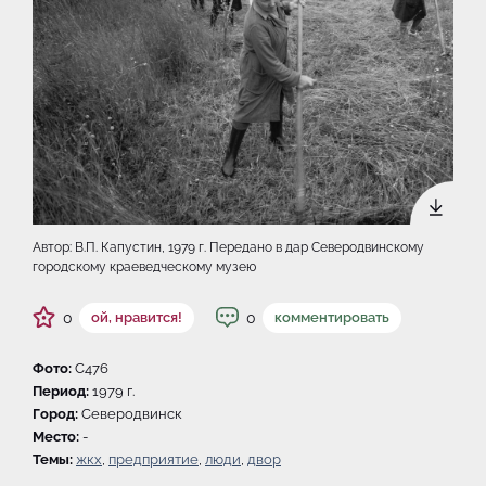
Автор: В.П. Капустин, 1979 г. Передано в дар Северодвинскому
городскому краеведческому музею
0
0
ой, нравится!
комментировать
Фото:
C476
Период:
1979 г.
Город:
Северодвинск
Место:
-
Темы:
жкх
,
предприятие
,
люди
,
двор