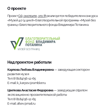
О проекте
Проект
Ой, смотрите, это Я!
реализуется победителем конкурса
«Музей 4.0 (4 цикл)» благотворительной программы «Музей без
границ» Благотворительного фонда Владимира Потанина.
Над проектом работали
Карпова Любовь Владимировна
— заведующая сектором
развития музея
Тел: 8 (8184) 56-12-65
E-mail: k_karpov@rambler.ru
Цветкова Анастасия Федоровна
— заведующая отделом
экспозиционно просветительской работы
Тел: 8 (8184) 56-12-65
E-mail: afsev@mail.ru