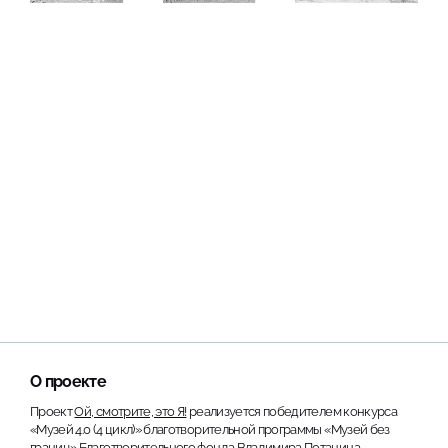
О проекте
Проект
Ой, смотрите, это Я!
реализуется победителем конкурса
«Музей 4.0 (4 цикл)» благотворительной программы «Музей без
границ» Благотворительного фонда Владимира Потанина.