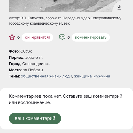
Автор: В.П. Капустин, 1990-e гг. Передано в дар Северодвинскому
городскому краеведческому музею
0
0
ой, нравится!
комментировать
Фото:
C6760
Период:
1990-e гг.
Город:
Северодвинск
Место:
пл. Победы
Темы:
общественная жизнь
,
люди
,
женщина
,
мужчина
Комментариев пока нет. Оставьте ваш комментарий
или воспоминание.
ваш комментарий