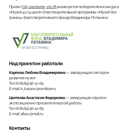
Проект
Ой, смотрите, это Я!
реализуется победителем конкурса
«Музей 4.0 (4 цикл)» благотворительной программы «Музей без
границ» Благотворительного фонда Владимира Потанина.
Над проектом работали
Карпова Любовь Владимировна
— заведующая сектором
развития музея
Тел: 8 (8184) 56-12-65
E-mail: k_karpov@rambler.ru
Цветкова Анастасия Федоровна
— заведующая отделом
экспозиционно просветительской работы
Тел: 8 (8184) 56-12-65
E-mail: afsev@mail.ru
Контакты