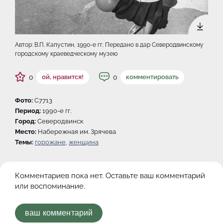
Автор: В.П. Капустин, 1990-e гг. Передано в дар Северодвинскому
городскому краеведческому музею
0
0
ой, нравится!
комментировать
Фото:
C7713
Период:
1990-e гг.
Город:
Северодвинск
Место:
Набережная им. Зрячева
Темы:
горожане
,
женщина
Комментариев пока нет. Оставьте ваш комментарий
или воспоминание.
ваш комментарий