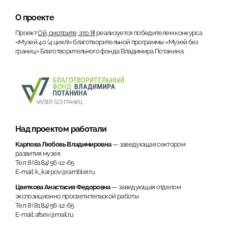
О проекте
Проект
Ой, смотрите, это Я!
реализуется победителем конкурса
«Музей 4.0 (4 цикл)» благотворительной программы «Музей без
границ» Благотворительного фонда Владимира Потанина.
Над проектом работали
Карпова Любовь Владимировна
— заведующая сектором
развития музея
Тел: 8 (8184) 56-12-65
E-mail: k_karpov@rambler.ru
Цветкова Анастасия Федоровна
— заведующая отделом
экспозиционно просветительской работы
Тел: 8 (8184) 56-12-65
E-mail: afsev@mail.ru