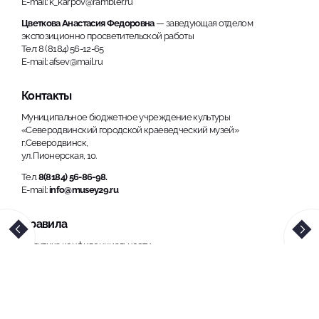
E-mail: k_karpov@rambler.ru
Цветкова Анастасия Федоровна
— заведующая отделом
экспозиционно просветительской работы
Тел: 8 (8184) 56-12-65
E-mail: afsev@mail.ru
Контакты
Муниципальное бюджетное учреждение культуры
«Северодвинский городской краеведческий музей»
г.Северодвинск,
ул. Пионерская, 10.
Тел.
8(8184) 56-86-98.
E-mail:
info@musey29.ru
Правила
Политика конфиденциальности
Использование материалов, размещенных на сайте, допускается
только с обязательной ссылкой на источник информации