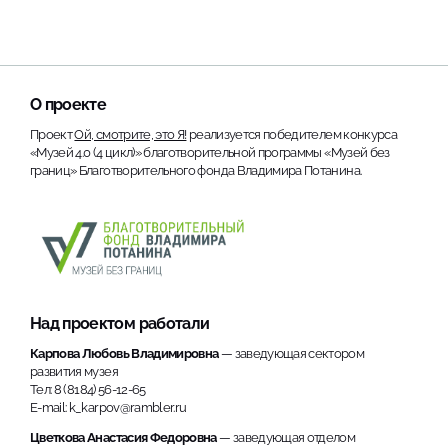
О проекте
Проект
Ой, смотрите, это Я!
реализуется победителем конкурса
«Музей 4.0 (4 цикл)» благотворительной программы «Музей без
границ» Благотворительного фонда Владимира Потанина.
Над проектом работали
Карпова Любовь Владимировна
— заведующая сектором
развития музея
Тел: 8 (8184) 56-12-65
E-mail: k_karpov@rambler.ru
Цветкова Анастасия Федоровна
— заведующая отделом