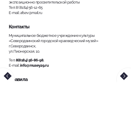
экспозиционно просветительской работы
Тел: 8 (8184) 56-12-65
E-mail: afsev@mail.ru
Контакты
Муниципальное бюджетное учреждение культуры
«Северодвинский городской краеведческий музей»
г.Северодвинск,
ул. Пионерская, 10.
Тел.
8(8184) 56-86-98.
E-mail:
info@musey29.ru
Правила
Политика конфиденциальности
Использование материалов, размещенных на сайте, допускается
только с обязательной ссылкой на источник информации