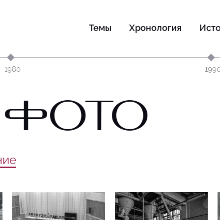
Темы
Хронология
Ист
1980
199
 ФОТО
ние