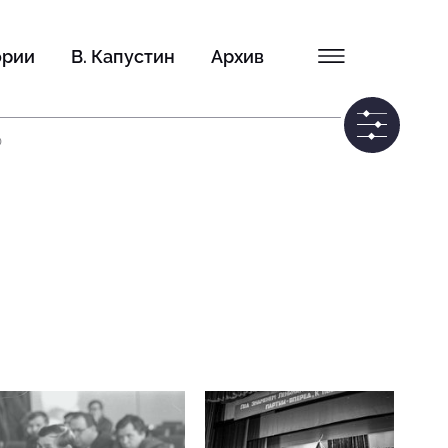
ории
В. Капустин
Архив
0