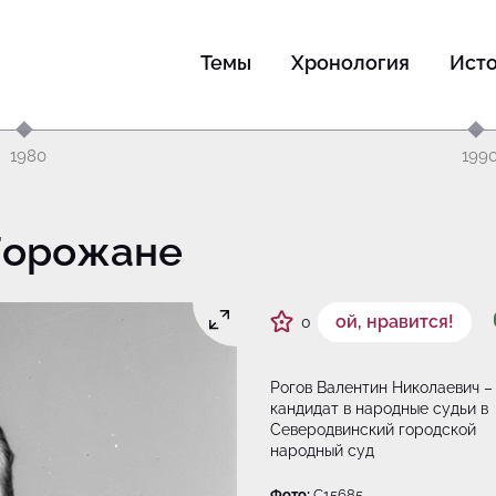
Темы
Хронология
Ист
1980
199
 Горожане
ой, нравится!
0
Рогов Валентин Николаевич –
кандидат в народные судьи в
Северодвинский городской
народный суд
Фото:
C15685