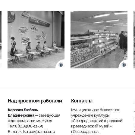
Над проектом работали
Контакты
Карпова Любовь
Муниципальное бюджетное
Владимировна
— заведующая
учреждение культуры
сектором развития музея
«Северодвинский городской
Тел: 8 (8184) 56-12-65
краеведческий музей»
E-mail: k_karpov@rambler.ru
г.Северодвинск,