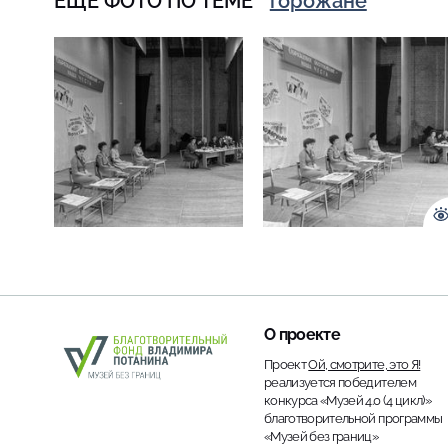
ЕЩЁ ФОТО ПО ТЕМЕ
горожане
О проекте
Проект
Ой, смотрите, это Я!
реализуется победителем
конкурса «Музей 4.0 (4 цикл)»
благотворительной программы
«Музей без границ»