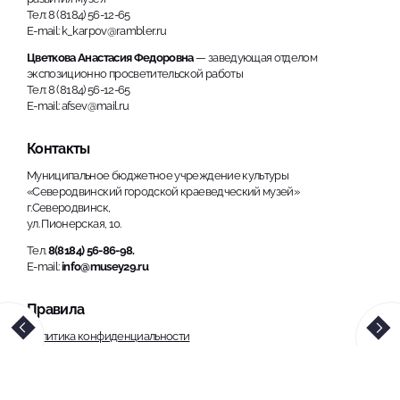
Тел: 8 (8184) 56-12-65
E-mail: k_karpov@rambler.ru
Цветкова Анастасия Федоровна
— заведующая отделом
экспозиционно просветительской работы
Тел: 8 (8184) 56-12-65
E-mail: afsev@mail.ru
Контакты
Муниципальное бюджетное учреждение культуры
«Северодвинский городской краеведческий музей»
г.Северодвинск,
ул. Пионерская, 10.
Тел.
8(8184) 56-86-98.
E-mail:
info@musey29.ru
Правила
Политика конфиденциальности
Использование материалов, размещенных на сайте, допускается
только с обязательной ссылкой на источник информации