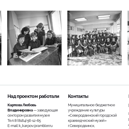
Над проектом работали
Контакты
Карпова Любовь
Муниципальное бюджетное
Владимировна
— заведующая
учреждение культуры
сектором развития музея
«Северодвинский городской
Тел: 8 (8184) 56-12-65
краеведческий музей»
E-mail: k_karpov@rambler.ru
г.Северодвинск,