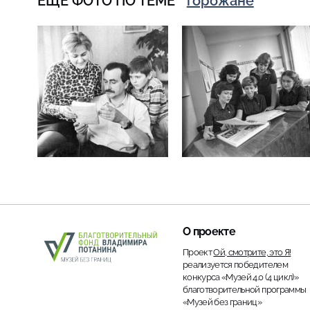
ЕЩЁ ФОТО ПО ТЕМЕ
горожане
О проекте
Проект
Ой, смотрите, это Я!
реализуется победителем
конкурса «Музей 4.0 (4 цикл)»
благотворительной программы
«Музей без границ»