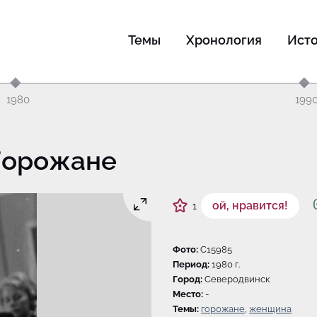
Темы
Хронология
Ист
1980
199
 Горожане
ой, нравится!
1
Фото:
C15985
Период:
1980 г.
Город:
Северодвинск
Место:
-
Темы:
горожане
,
женщина