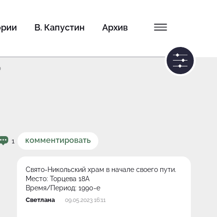
ории
В. Капустин
Архив
0
комментировать
1
Свято-Никольский храм в начале своего пути.
Место:
Торцева 18А
Время/Период:
1990-е
Светлана
09.05.2023 16:11