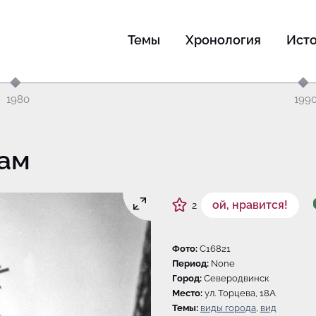
Темы
Хронология
Ист
1980
199
рам
ой, нравится!
2
Фото:
C16821
Период:
None
Город:
Северодвинск
Место:
ул. Торцева, 18А
Темы:
виды города
,
вид