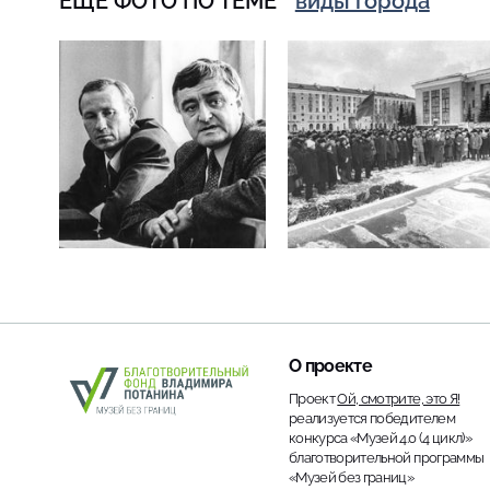
ЕЩЁ ФОТО ПО ТЕМЕ
виды города
О проекте
Проект
Ой, смотрите, это Я!
реализуется победителем
конкурса «Музей 4.0 (4 цикл)»
благотворительной программы
«Музей без границ»