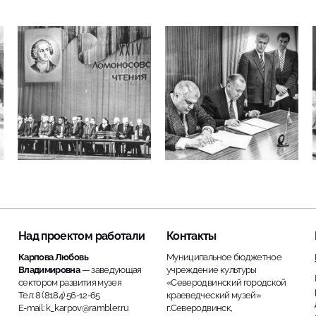
Над проектом работали
Контакты
Карпова Любовь
Муниципальное бюджетное
Владимировна
— заведующая
учреждение культуры
сектором развития музея
«Северодвинский городской
Тел: 8 (8184) 56-12-65
краеведческий музей»
E-mail: k_karpov@rambler.ru
г.Северодвинск,