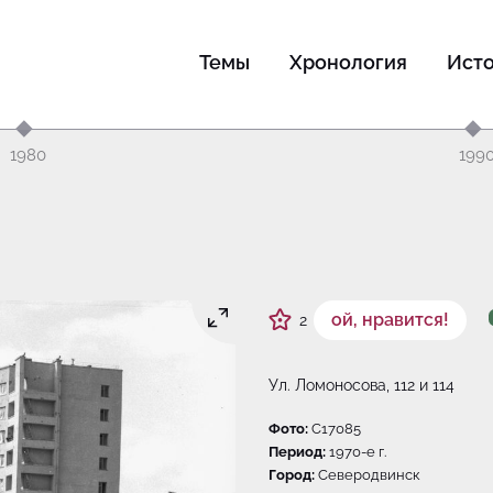
Темы
Хронология
Ист
1980
199
ой, нравится!
2
Ул. Ломоносова, 112 и 114
Фото:
C17085
Период:
1970-e г.
Город:
Северодвинск