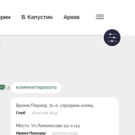
ории
В. Капустин
Архив
0
комментировать
2
Время/Период:
70-е, середина-конец.
Глеб
28.02.2026 16:44
Место:
Ул.Ломоносова 112 и 114
Ирина Пальцер
12.02.2023 21:09