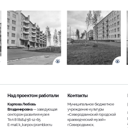
Над проектом работали
Контакты
Карпова Любовь
Муниципальное бюджетное
Владимировна
— заведующая
учреждение культуры
сектором развития музея
«Северодвинский городской
Тел: 8 (8184) 56-12-65
краеведческий музей»
E-mail: k_karpov@rambler.ru
г.Северодвинск,