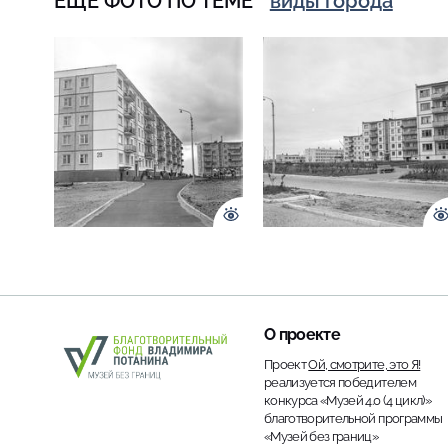
ЕЩЁ ФОТО ПО ТЕМЕ
виды города
О проекте
Проект
Ой, смотрите, это Я!
реализуется победителем
конкурса «Музей 4.0 (4 цикл)»
благотворительной программы
«Музей без границ»