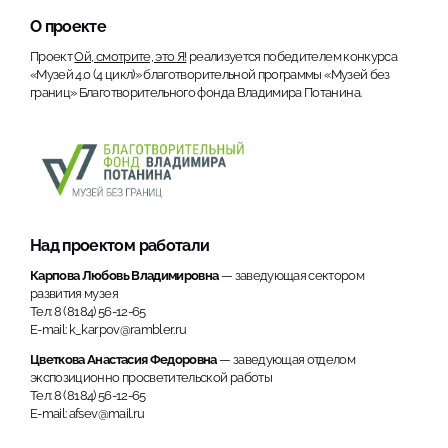
О проекте
Проект
Ой, смотрите, это Я!
реализуется победителем конкурса
«Музей 4.0 (4 цикл)» благотворительной программы «Музей без
границ» Благотворительного фонда Владимира Потанина.
Над проектом работали
Карпова Любовь Владимировна
— заведующая сектором
развития музея
Тел: 8 (8184) 56-12-65
E-mail: k_karpov@rambler.ru
Цветкова Анастасия Федоровна
— заведующая отделом
экспозиционно просветительской работы
Тел: 8 (8184) 56-12-65
E-mail: afsev@mail.ru