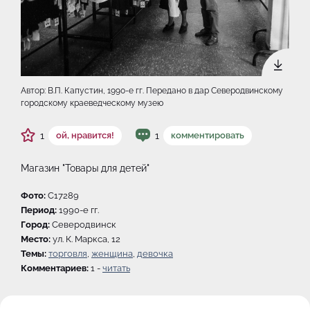
Автор: В.П. Капустин, 1990-e гг. Передано в дар Северодвинскому
городскому краеведческому музею
1
1
ой, нравится!
комментировать
Магазин "Товары для детей"
Фото:
C17289
Период:
1990-e гг.
Город:
Северодвинск
Место:
ул. К. Маркса, 12
Темы:
торговля
,
женщина
,
девочка
Комментариев:
1 -
читать