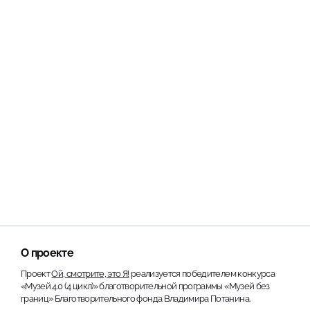
О проекте
Проект
Ой, смотрите, это Я!
реализуется победителем конкурса
«Музей 4.0 (4 цикл)» благотворительной программы «Музей без
границ» Благотворительного фонда Владимира Потанина.