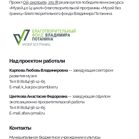
Проект
Ой, смотрите, это Я!
реализуется победителем конкурса
«Музей 4.0 (4 цикл)» благотворительной программы «Музей без
границ» Благотворительного фонда Владимира Потанина.
Над проектом работали
Карпова Любовь Владимировна
— заведующая сектором
развития музея
Тел: 8 (8184) 56-12-65
E-mail: k_karpov@rambler.ru
Цветкова Анастасия Федоровна
— заведующая отделом
экспозиционно просветительской работы
Тел: 8 (8184) 56-12-65
E-mail: afsev@mail.ru
Контакты
Муниципальное бюджетное учреждение культуры