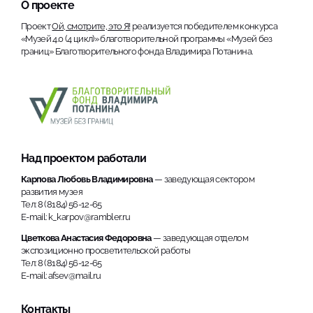
О проекте
Проект
Ой, смотрите, это Я!
реализуется победителем конкурса
«Музей 4.0 (4 цикл)» благотворительной программы «Музей без
границ» Благотворительного фонда Владимира Потанина.
Над проектом работали
Карпова Любовь Владимировна
— заведующая сектором
развития музея
Тел: 8 (8184) 56-12-65
E-mail: k_karpov@rambler.ru
Цветкова Анастасия Федоровна
— заведующая отделом
экспозиционно просветительской работы
Тел: 8 (8184) 56-12-65
E-mail: afsev@mail.ru
Контакты