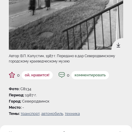
Автор: В.П. Капустин, 1987 г. Передано в дар Северодвинскому
городскому краеведческому музею
0
0
ой, нравится!
комментировать
Фото:
C8134
Период:
1987 г.
Город:
Северодвинск
Место:
-
Темы:
транспорт
,
автомобиль
,
техника