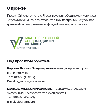
О проекте
Проект
Ой, смотрите, это Я!
реализуется победителем конкурса
«Музей 4.0 (4 цикл)» благотворительной программы «Музей без
границ» Благотворительного фонда Владимира Потанина.
Над проектом работали
Карпова Любовь Владимировна
— заведующая сектором
развития музея
Тел: 8 (8184) 56-12-65
E-mail: k_karpov@rambler.ru
Цветкова Анастасия Федоровна
— заведующая отделом
экспозиционно просветительской работы
Тел: 8 (8184) 56-12-65
E-mail: afsev@mail.ru