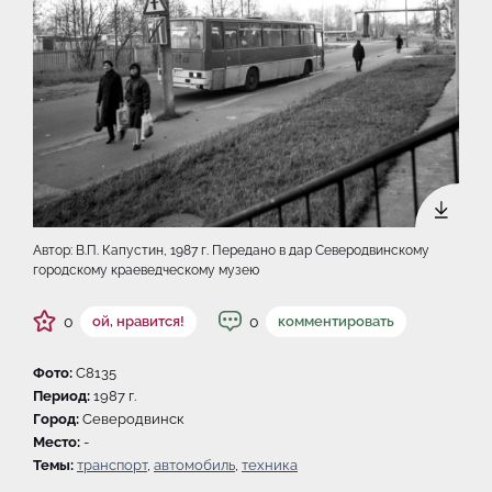
Автор: В.П. Капустин, 1987 г. Передано в дар Северодвинскому
городскому краеведческому музею
0
0
ой, нравится!
комментировать
Фото:
C8135
Период:
1987 г.
Город:
Северодвинск
Место:
-
Темы:
транспорт
,
автомобиль
,
техника