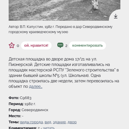
Автор: В.П. Капустин, 1982 г. Передано в дар Северодвинскому
городскому краеведческому музею
0
2
ой, нравится!
комментировать
Детская площадка во дворе дома 17/21 на ул.
Пионерской. Детские площадки изготавливались на
площадях мастерской РСПУ "Зеленого строительства" в
здании бывшей школы №5 (ул. Школьная). Одна
площадка строилась две недели, затем перевозилась на
объект по
далее…
Фото:
C9683
Период:
1982 г.
Город:
Северодвинск
Место:
-
Темы:
виды города
,
вид
,
здание
,
двор
Комментариев:
2 -
читать