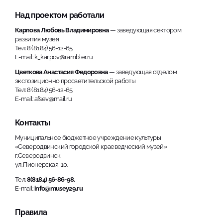
Над проектом работали
Карпова Любовь Владимировна
— заведующая сектором
развития музея
Тел: 8 (8184) 56-12-65
E-mail: k_karpov@rambler.ru
Цветкова Анастасия Федоровна
— заведующая отделом
экспозиционно просветительской работы
Тел: 8 (8184) 56-12-65
E-mail: afsev@mail.ru
Контакты
Муниципальное бюджетное учреждение культуры
«Северодвинский городской краеведческий музей»
г.Северодвинск,
ул. Пионерская, 10.
Тел.
8(8184) 56-86-98.
E-mail:
info@musey29.ru
Правила